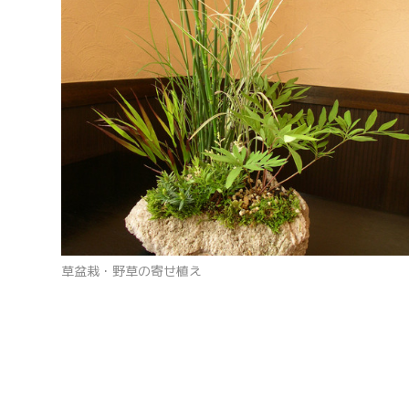
草盆栽・野草の寄せ植え