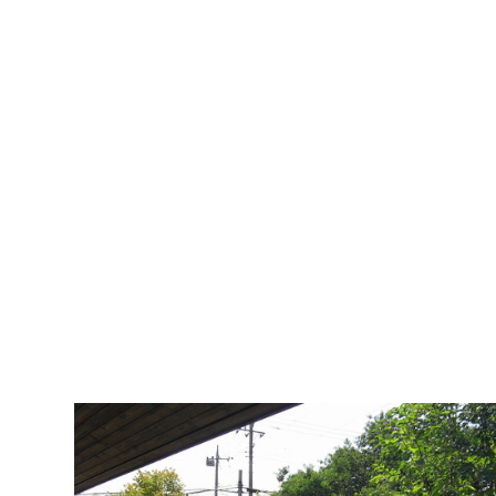
メ
イ
ン
の
内
容
へ
進
む